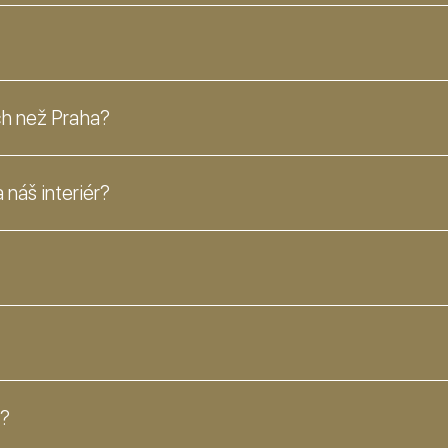
ech než Praha?
 náš interiér?
i?