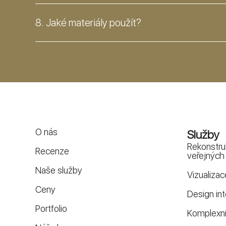
8. Jaké materiály použít?
O nás
Služby
Rekonstru
Recenze
veřejných 
Naše služby
Vizualizac
Ceny
Design int
Portfolio
Komplexní 